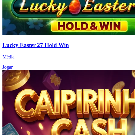
Lucky Easter 27 Hold Win
Média
Jogar